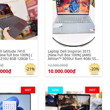
ll latitude 7410
Laptop Dell Inspiron 3515
ew full box 100%] (
[New Full Box 100%] (AMD
0210U 8GB 128GB 14
Athlon™ 3050U/ Ram 4GB/ SSD
256GB/ AMD Radeon Graphics)
0₫
12,500,000₫
m chi tiết
Click để xem chi tiết
Đặt hàng
Đặt hàng
-21%
-20%
.000₫
10.000.000₫
HOT
NEW
HOT