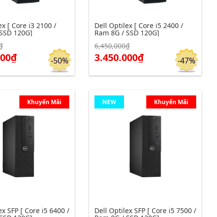
ex [ Core i3 2100 /
Dell Optilex [ Core i5 2400 /
SSD 120G]
Ram 8G / SSD 120G]
₫
6,450,000₫
m chi tiết
Click để xem chi tiết
Đặt hàng
Đặt hàng
000₫
3.450.000₫
-50%
-47%
Khuyến Mãi
NEW
Khuyến Mãi
ex SFP [ Core i5 6400 /
Dell Optilex SFP [ Core i5 7500 /