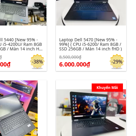
ll 5440 [New 95% -
Laptop Dell 5470 [New 95% -
U i5-4200U/ Ram 8GB
99%] ( CPU i5-6200/ Ram 8GB /
 GB / Màn 14 inch HD
SSD 256GB / Màn 14 inch fHD )
₫
8,500,000₫
m chi tiết
Click để xem chi tiết
Đặt hàng
Đặt hàng
-38%
-29%
000₫
6.000.000₫
Khuyến Mãi