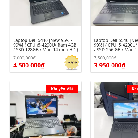
Laptop Dell 5440 [New 95% -
Laptop Dell 5540 [Ne
99%] ( CPU i5-4200U/ Ram 4GB
99%] ( CPU i5-4200U
/ SSD 128GB / Màn 14 inch HD )
/ SSD 256 GB / Màn 1
HD )
7,000,000₫
7,500,000₫
Click để xem chi tiết
Click để xem chi tiết
Đặt hàng
-36%
4.500.000₫
3.950.000₫
Khuyến Mãi
Kh