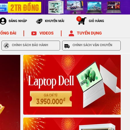
0
ĐĂNG NHẬP
KHUYẾN MÃI
GIỎ HÀNG
ỔNG ĐÀI
VIDEOS
TUYỂN DỤNG
CHÍNH SÁCH BẢO HÀNH
CHÍNH SÁCH VẬN CHUYỂN