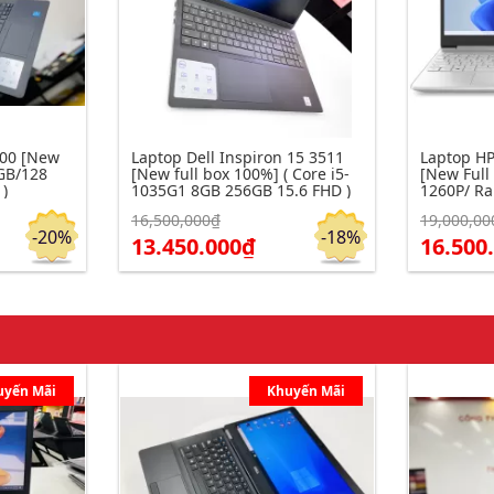
400 [New
Laptop Dell Inspiron 15 3511
Laptop HP
8GB/128
[New full box 100%] ( Core i5-
[New Full Box 
 )
1035G1 8GB 256GB 15.6 FHD )
1260P/ R
M2 512GB/
16,500,000₫
19,000,00
Click để xem chi tiết
Click để xe
Đặt hàng
Đặt hàng
-20%
-18%
13.450.000₫
16.500
uyến Mãi
Khuyến Mãi