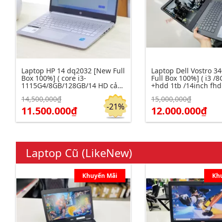
Laptop HP 14 dq2032 [New Full
Laptop Dell Vostro 3
Box 100%] ( core i3-
Full Box 100%] ( i3 /
1115G4/8GB/128GB/14 HD cảm
+hdd 1tb /14inch fhd
ứng )
14,500,000₫
15,000,000₫
Click để xem chi tiết
Click để xem chi tiết
Đặt hàng
-21%
11.500.000₫
12.000.000₫
Laptop Cũ (LikeNew)
Khuyến Mãi
Kh