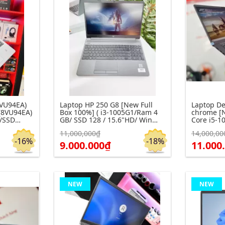
8VU94EA)
Laptop HP 250 G8 [New Full
Laptop De
(8VU94EA)
Box 100%] ( i3-1005G1/Ram 4
chrome [N
/SSD
GB/ SSD 128 / 15.6"HD/ Win
Core i5-1
ver )
Dos/ Dark Ash Silver)
FHD )
11,000,000₫
14,000,00
Click để xem chi tiết
Click để xe
Đặt hàng
Đặt hàng
-16%
-18%
9.000.000₫
11.000
NEW
NEW