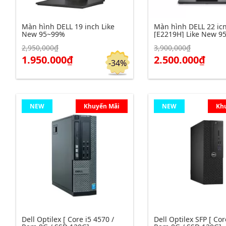
Màn hình DELL 19 inch Like
Màn hình DELL 22 ic
New 95~99%
[E2219H] Like New 9
2,950,000₫
3,900,000₫
Click để xem chi tiết
Click để xem chi tiết
Đặt hàng
1.950.000₫
2.500.000₫
-34%
NEW
Khuyến Mãi
NEW
Kh
Dell Optilex [ Core i5 4570 /
Dell Optilex SFP [ Cor