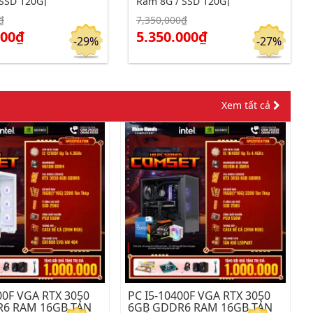
SSD 120G]
Ram 8G / SSD 120G]
₫
7,350,000₫
m chi tiết
Click để xem chi tiết
Đặt hàng
Đặt hàng
000₫
5.350.000₫
-29%
-27%
Xem tất cả
00F VGA RTX 3050
PC I5-10400F VGA RTX 3050
6 RAM 16GB TẢN
6GB GDDR6 RAM 16GB TẢN