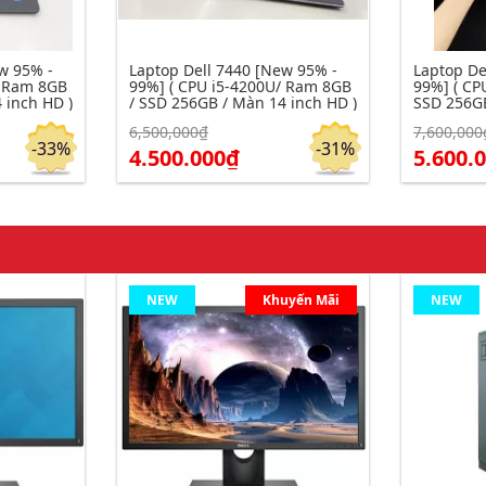
w 95% -
Laptop Dell 7440 [New 95% -
Laptop De
/ Ram 8GB
99%] ( CPU i5-4200U/ Ram 8GB
99%] ( CP
 inch HD )
/ SSD 256GB / Màn 14 inch HD )
SSD 256GB
6,500,000₫
7,600,000
Click để xem chi tiết
Click để xe
Đặt hàng
Đặt hàng
-33%
-31%
4.500.000₫
5.600.
NEW
Khuyến Mãi
NEW