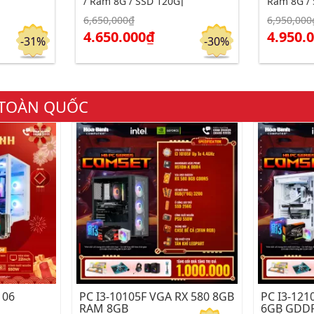
/ Ram 8G / SSD 120G]
Ram 8G / 
6,650,000₫
6,950,000
Click để xem chi tiết
Click để xe
Đặt hàng
Đặt hàng
4.650.000₫
4.950.
-31%
-30%
G TOÀN QUỐC
 06
PC I3-10105F VGA RX 580 8GB
PC I3-121
RAM 8GB
6GB GDDR