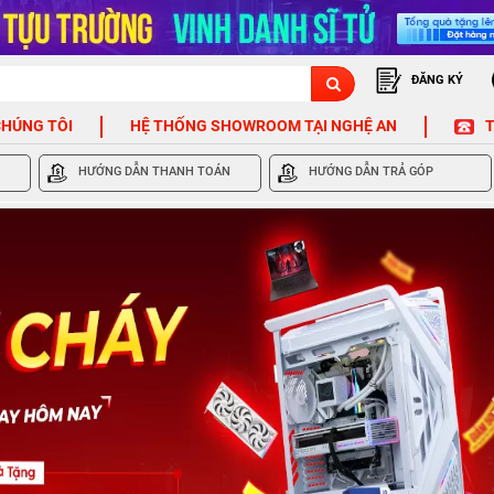
ĐĂNG KÝ
CHÚNG TÔI
HỆ THỐNG SHOWROOM TẠI NGHỆ AN
T
HƯỚNG DẪN THANH TOÁN
HƯỚNG DẪN TRẢ GÓP