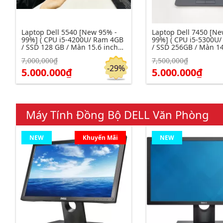
Laptop Dell 5540 [New 95% -
Laptop Dell 7450 [Ne
99%] ( CPU i5-4200U/ Ram 4GB
99%] ( CPU i5-5300U
/ SSD 128 GB / Màn 15.6 inch
/ SSD 256GB / Màn 14
HD )
7,000,000₫
7,500,000₫
Click để xem chi tiết
Click để xem chi tiết
Đặt hàng
-29%
5.000.000₫
5.000.000₫
Máy Tính Đồng Bộ DELL Văn Phòng
NEW
Khuyến Mãi
NEW