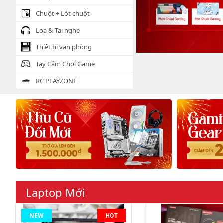
Chuột + Lót chuột
Loa & Tai nghe
Thiết bị văn phòng
Tay Cầm Chơi Game
RC PLAYZONE
Laptop Mới
NEW
HOT