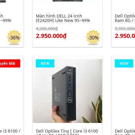
nh
Màn hình DELL 24 icnh
Dell Optil
5~99%
[E2420H] Like New 95~99%
Ram 8G / 
4,200,000₫
5,950,000
Click để xem chi tiết
Click để xe
Đặt hàng
Đặt hàng
2.950.000₫
2.950.
-36%
-30%
uyến Mãi
NEW
NEW
e i3 6100 /
Dell Optilex Tiny [ Core i3 6100
Dell Optil