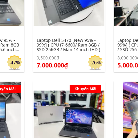
w 95% -
Laptop Dell 5470 [New 95% -
Laptop De
/ Ram 8GB
99%] ( CPU i7-6600/ Ram 8GB /
99%] ( CP
5.6 inch
SSD 256GB / Màn 14 inch fHD )
/ SSD 256
)
9,500,000₫
8,000,000
Click để xem chi tiết
Click để xe
Đặt hàng
Đặt hàng
-47%
-26%
7.000.000₫
5.000.
uyến Mãi
Khuyến Mãi