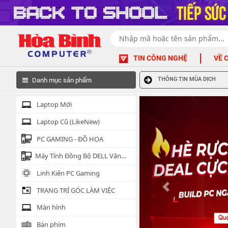
TIN CÔNG NGHỆ
VỀ 
Danh mục sản phẩm
THÔNG TIN MÙA DỊCH
Laptop Mới
Laptop Cũ (LikeNew)
PC GAMING - ĐỒ HỌA
Máy Tính Đồng Bộ DELL Văn
Phòng
Linh Kiện PC Gaming
TRANG TRÍ GÓC LÀM VIỆC
Màn hình
Bàn phím