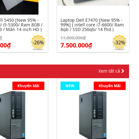
ll 5450 [New 95% -
Laptop Dell E7470 [New 95% -
U i5-5300/ Ram 8GB /
99%] ( intell core i7-6600/ Ram
 / Màn 14 inch HD )
8gb / SSD 256gb/ 14 fhd )
₫
11,000,000₫
m chi tiết
Click để xem chi tiết
Đặt hàng
Đặt hàng
-26%
-32%
000₫
7.500.000₫
Xem tất cả
Khuyến Mãi
NEW
Khuyến Mãi