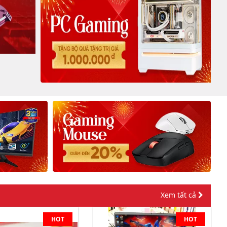
Xem tất cả
HOT
HOT