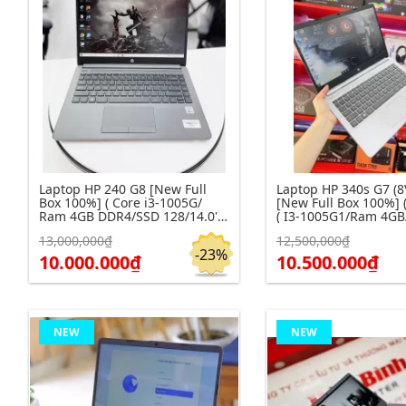
Laptop HP 240 G8 [New Full
Laptop HP 340s G7 (
Box 100%] ( Core i3-1005G/
[New Full Box 100%] 
Ram 4GB DDR4/SSD 128/14.0''
( I3-1005G1/Ram 4GB
HD/Win 10 Home/ Carbon Grey
128GB/14"HD/DOS/Sil
13,000,000₫
12,500,000₫
Click để xem chi tiết
Click để xem chi tiết
Đặt hàng
)
-23%
10.000.000₫
10.500.000₫
NEW
NEW