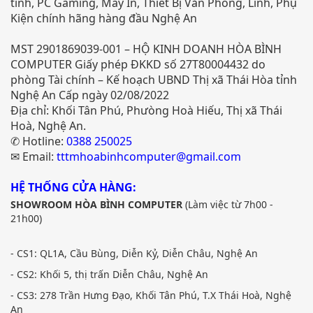
tính, PC Gaming, Máy In, Thiết Bị Văn Phòng, Linh, Phụ
Kiện chính hãng hàng đầu Nghệ An
MST 2901869039-001 – HỘ KINH DOANH HÒA BÌNH
COMPUTER Giấy phép ĐKKD số 27T80004432 do
phòng Tài chính – Kế hoạch UBND Thị xã Thái Hòa tỉnh
Nghệ An Cấp ngày 02/08/2022
Địa chỉ: Khối Tân Phú, Phưòng Hoà Hiếu, Thị xã Thái
Hoà, Nghệ An.
✆ Hotline:
0388 250025
✉ Email:
tttmhoabinhcomputer@gmail.com
HỆ THỐNG CỬA HÀNG:
SHOWROOM HÒA BÌNH COMPUTER
(Làm việc từ 7h00 -
21h00)
- CS1: QL1A, Cầu Bùng, Diễn Kỷ, Diễn Châu, Nghệ An
- CS2: Khối 5, thị trấn Diễn Châu, Nghệ An
- CS3: 278 Trần Hưng Đạo, Khối Tân Phú, T.X Thái Hoà, Nghệ
An