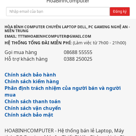
HoaBinhComputer
Đăng ký
HÒA BÌNH COMPUTER CHUYÊN LAPTOP DELL, PC GAMING NGHỆ AN -
MIỀN TRUNG
EMAIL: TTTMHOABINHCOMPUTER@GMAIL.COM
HỆ THỐNG TỔNG ĐÀI MIỄN PHÍ:
(Làm việc từ 7h00 - 21h00)
Gọi mua hàng
08688 55555
Hỗ trợ khách hàng
0388 250025
Chính sách bảo hành
Chính sách kiểm hàng
Phân định trách nhiệm của người bán và người
mua
Chính sách thanh toán
Chính sách vận chuyển
Chính sách bảo mật
HOABINHCOMPUTER - Hệ thống bán lẻ Laptop, Máy