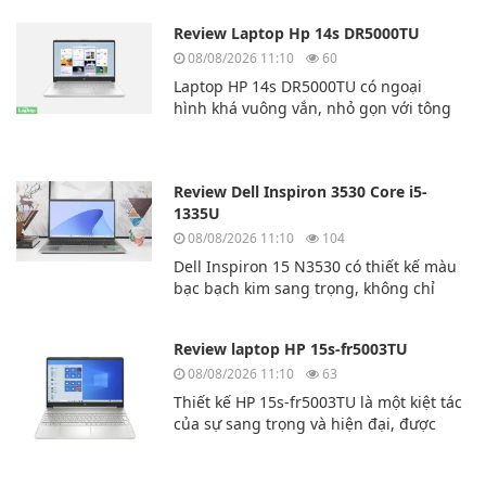
7435 Ryzen 5
Review Laptop Hp 14s DR5000TU
08/08/2026 11:10
60
Laptop HP 14s DR5000TU có ngoại
hình khá vuông vắn, nhỏ gọn với tông
màu
bạc, rất thời thượng. Lớp vỏ bên ngoài
của chiếc máy tính này được làm bằng
Review Dell Inspiron 3530 Core i5-
nhựa cao cấp.
1335U
08/08/2026 11:10
104
Dell Inspiron 15 N3530 có thiết kế màu
bạc bạch kim sang trọng, không chỉ
mạnh mẽ về mặt kỹ thuật mà còn sang
trọng và lịch lãm. Dù bạn là người
Review laptop HP 15s-fr5003TU
dùng chuyên nghiệp, sinh viên hay
văn phòng thì chiếc laptop này là sự lựa
08/08/2026 11:10
63
chọn hoàn hảo dành cho bạn.
Thiết kế HP 15s-fr5003TU là một kiệt tác
của sự sang trọng và hiện đại, được
thiết kế dành cho người dùng yêu
cầu sự thoải mái và tính di động. Sản