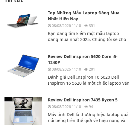
Tin tức
Top Những Mẫu Laptop Đáng Mua
Nhất Hiện Nay
08/08/2026 11:10
351
Bạn đang tìm kiếm một mẫu laptop
đáng mua nhất 2025. Chúng tôi sẽ cho
bạn biết top 3 chiếc laptop đáng mua
nhất hiện nay.
Review Dell inspiron 5620 Core i5-
1240P
08/08/2026 11:10
201
Đánh giá Dell Inspiron 16 5620 Dell
Inspiron 16 5620 là một chiếc laptop văn
phòng tuyệt vời của hãng laptop
Dell. Dell Inspiron 16 5620 có hiệu năng
Review Dell inspiron 7435 Ryzen 5
cao và đa nhiệm mượt mà.
08/08/2026 11:10
94
Máy tính Dell là thương hiệu laptop quá
nổi tiếng trên thế giới về hiệu năng và
độ bền bỉ. Hôm nay chúng ta sẽ cùng
tìm hiểu về mẫu laptp Dell inspiron