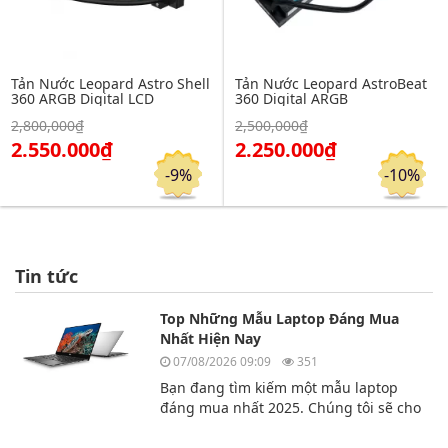
Tản Nước Leopard Astro Shell
Tản Nước Leopard AstroBeat
360 ARGB Digital LCD
360 Digital ARGB
Click để xem chi tiết
Click để xem chi tiết
2,800,000₫
2,500,000₫
Đặt hàng
Đặt hàng
2.550.000₫
2.250.000₫
-9%
-10%
Tin tức
Top Những Mẫu Laptop Đáng Mua
Nhất Hiện Nay
07/08/2026 09:09
351
Bạn đang tìm kiếm một mẫu laptop
đáng mua nhất 2025. Chúng tôi sẽ cho
bạn biết top 3 chiếc laptop đáng mua
nhất hiện nay.