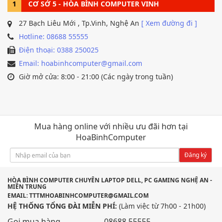
1
CƠ SỞ 5 - HÒA BÌNH COMPUTER VINH
27 Bạch Liêu Mới , Tp.Vinh, Nghệ An
[ Xem đường đi ]
Hotline: 08688 55555
Điện thoại: 0388 250025
Email: hoabinhcomputer@gmail.com
Giờ mở cửa: 8:00 - 21:00 (Các ngày trong tuần)
Mua hàng online với nhiều ưu đãi hơn tại
HoaBinhComputer
Đăng ký
HÒA BÌNH COMPUTER CHUYÊN LAPTOP DELL, PC GAMING NGHỆ AN -
MIỀN TRUNG
EMAIL: TTTMHOABINHCOMPUTER@GMAIL.COM
HỆ THỐNG TỔNG ĐÀI MIỄN PHÍ:
(Làm việc từ 7h00 - 21h00)
Gọi mua hàng
08688 55555