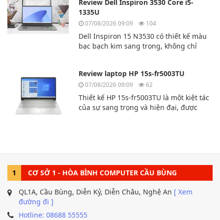
Review Dell Inspiron 3530 Core i5-
nhựa cao cấp.
1335U
07/08/2026 09:09
104
Dell Inspiron 15 N3530 có thiết kế màu
bạc bạch kim sang trọng, không chỉ
mạnh mẽ về mặt kỹ thuật mà còn sang
trọng và lịch lãm. Dù bạn là người
Review laptop HP 15s-fr5003TU
dùng chuyên nghiệp, sinh viên hay
văn phòng thì chiếc laptop này là sự lựa
07/08/2026 09:09
62
chọn hoàn hảo dành cho bạn.
Thiết kế HP 15s-fr5003TU là một kiệt tác
của sự sang trọng và hiện đại, được
thiết kế dành cho người dùng yêu
cầu sự thoải mái và tính di động. Sản
phẩm có vẻ ngoài
tinh tế, với những đường nét mượt mà.
1
CƠ SỞ 1 - HÒA BÌNH COMPUTER CẦU BÙNG
QL1A, Cầu Bùng, Diễn Kỷ, Diễn Châu, Nghệ An
[ Xem
đường đi ]
Hotline: 08688 55555