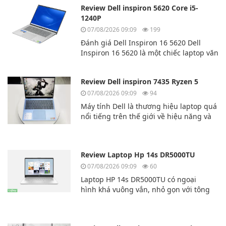
Review Dell inspiron 5620 Core i5-
1240P
07/08/2026 09:09
199
Đánh giá Dell Inspiron 16 5620 Dell
Inspiron 16 5620 là một chiếc laptop văn
phòng tuyệt vời của hãng laptop
Dell. Dell Inspiron 16 5620 có hiệu năng
Review Dell inspiron 7435 Ryzen 5
cao và đa nhiệm mượt mà.
07/08/2026 09:09
94
Máy tính Dell là thương hiệu laptop quá
nổi tiếng trên thế giới về hiệu năng và
độ bền bỉ. Hôm nay chúng ta sẽ cùng
tìm hiểu về mẫu laptp Dell inspiron
7435 Ryzen 5
Review Laptop Hp 14s DR5000TU
07/08/2026 09:09
60
Laptop HP 14s DR5000TU có ngoại
hình khá vuông vắn, nhỏ gọn với tông
màu
bạc, rất thời thượng. Lớp vỏ bên ngoài
của chiếc máy tính này được làm bằng