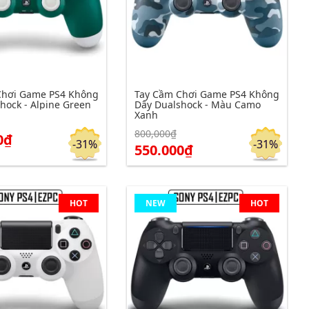
Chơi Game PS4 Không
Tay Cầm Chơi Game PS4 Không
hock - Alpine Green
Dây Dualshock - Màu Camo
Xanh
800,000₫
m chi tiết
Click để xem chi tiết
Đặt hàng
Đặt hàng
0₫
-31%
-31%
550.000₫
HOT
NEW
HOT