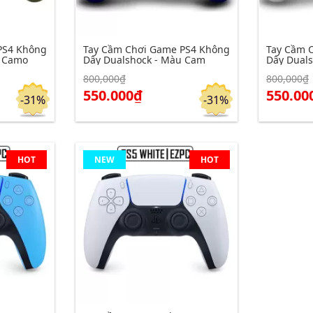
PS4 Không
Tay Cầm Chơi Game PS4 Không
Tay Cầm 
u Camo
Dây Dualshock - Màu Cam
Dây Duals
800,000₫
800,000₫
Click để xem chi tiết
Click để xe
Đặt hàng
Đặt hàng
550.000₫
550.00
-31%
-31%
HOT
NEW
HOT