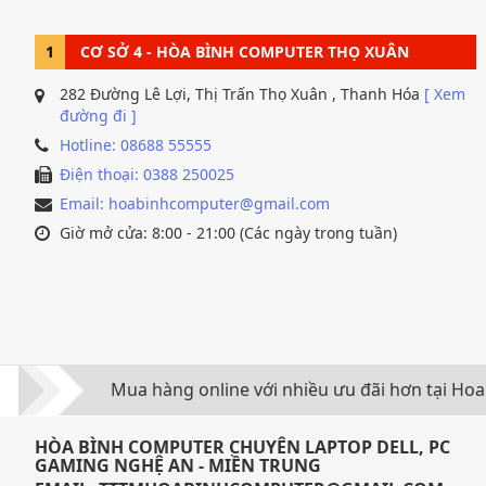
1
CƠ SỞ 4 - HÒA BÌNH COMPUTER THỌ XUÂN
282 Đường Lê Lợi, Thị Trấn Thọ Xuân , Thanh Hóa
[ Xem
đường đi ]
Hotline: 08688 55555
Điện thoại: 0388 250025
Email: hoabinhcomputer@gmail.com
Giờ mở cửa: 8:00 - 21:00 (Các ngày trong tuần)
Mua hàng online với nhiều ưu đãi hơn tại H
HÒA BÌNH COMPUTER CHUYÊN LAPTOP DELL, PC
GAMING NGHỆ AN - MIỀN TRUNG