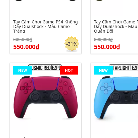
Tay Cầm Chơi Game PS4 Không
Tay Cầm Chơi Game 
Dây Dualshock - Màu Camo
Dây Dualshock - Mà
Trắng
Quân Đội
800,000₫
800,000₫
Click để xem chi tiết
Click để xem chi tiết
Đặt hàng
-31%
550.000₫
550.000₫
NEW
HOT
NEW