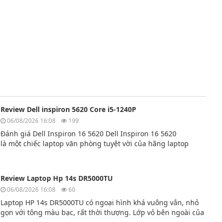
Review Dell inspiron 5620 Core i5-1240P
06/08/2026 16:08
199
Đánh giá Dell Inspiron 16 5620 Dell Inspiron 16 5620
là một chiếc laptop văn phòng tuyệt vời của hãng laptop
Dell. Dell Inspiron 16 5620 có hiệu năng cao và đa nhiệm
mượt mà.
Review Laptop Hp 14s DR5000TU
06/08/2026 16:08
60
Laptop HP 14s DR5000TU có ngoại hình khá vuông vắn, nhỏ
gọn với tông màu bạc, rất thời thượng. Lớp vỏ bên ngoài của