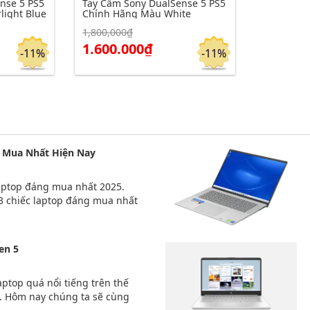
nse 5 PS5
Tay Cầm Sony DualSense 5 PS5
light Blue
Chính Hãng Màu White
1,800,000₫
Click để xem chi tiết
Đặt hàng
Đặt hàng
1.600.000₫
-11%
-11%
 Mua Nhất Hiện Nay
aptop đáng mua nhất 2025.
 3 chiếc laptop đáng mua nhất
en 5
aptop quá nổi tiếng trên thế
ỉ. Hôm nay chúng ta sẽ cùng