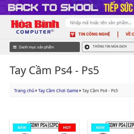
TIN CÔNG NGHỆ
VỀ 
Danh mục sản phẩm
THÔNG TIN MÙA DỊCH
Tay Cầm Ps4 - Ps5
Trang chủ
Tay Cầm Chơi Game
Tay Cầm Ps4 - Ps5
NEW
HOT
NEW