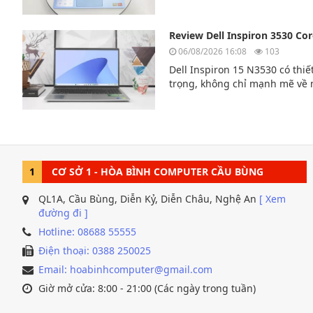
tìm hiểu về mẫu laptp Dell in
Review Dell Inspiron 3530 Cor
06/08/2026 16:08
103
Dell Inspiron 15 N3530 có thi
trọng, không chỉ mạnh mẽ về 
trọng và lịch lãm. Dù bạn là 
viên hay văn phòng thì chiếc l
hảo dành cho bạn.
1
CƠ SỞ 1 - HÒA BÌNH COMPUTER CẦU BÙNG
QL1A, Cầu Bùng, Diễn Kỷ, Diễn Châu, Nghệ An
[ Xem
đường đi ]
Hotline: 08688 55555
Điện thoại: 0388 250025
Email: hoabinhcomputer@gmail.com
Giờ mở cửa: 8:00 - 21:00 (Các ngày trong tuần)