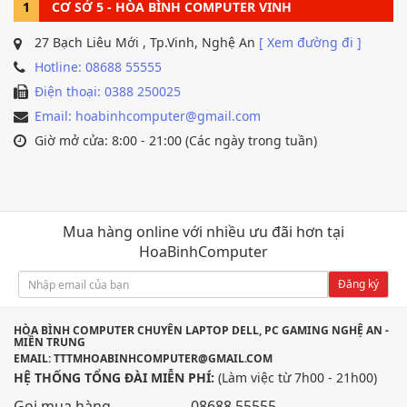
1
CƠ SỞ 5 - HÒA BÌNH COMPUTER VINH
27 Bạch Liêu Mới , Tp.Vinh, Nghệ An
[ Xem đường đi ]
Hotline: 08688 55555
Điện thoại: 0388 250025
Email: hoabinhcomputer@gmail.com
Giờ mở cửa: 8:00 - 21:00 (Các ngày trong tuần)
Mua hàng online với nhiều ưu đãi hơn tại
HoaBinhComputer
Đăng ký
HÒA BÌNH COMPUTER CHUYÊN LAPTOP DELL, PC GAMING NGHỆ AN -
MIỀN TRUNG
EMAIL: TTTMHOABINHCOMPUTER@GMAIL.COM
HỆ THỐNG TỔNG ĐÀI MIỄN PHÍ:
(Làm việc từ 7h00 - 21h00)
Gọi mua hàng
08688 55555