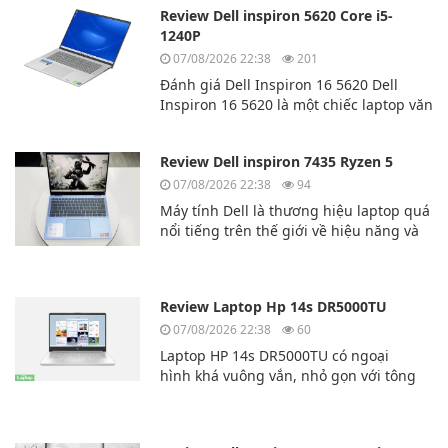
Review Dell inspiron 5620 Core i5-
1240P
07/08/2026 22:38
201
Đánh giá Dell Inspiron 16 5620 Dell
Inspiron 16 5620 là một chiếc laptop văn
phòng tuyệt vời của hãng laptop
Dell. Dell Inspiron 16 5620 có hiệu năng
Review Dell inspiron 7435 Ryzen 5
cao và đa nhiệm mượt mà.
07/08/2026 22:38
94
Máy tính Dell là thương hiệu laptop quá
nổi tiếng trên thế giới về hiệu năng và
độ bền bỉ. Hôm nay chúng ta sẽ cùng
tìm hiểu về mẫu laptp Dell inspiron
7435 Ryzen 5
Review Laptop Hp 14s DR5000TU
07/08/2026 22:38
60
Laptop HP 14s DR5000TU có ngoại
hình khá vuông vắn, nhỏ gọn với tông
màu
bạc, rất thời thượng. Lớp vỏ bên ngoài
của chiếc máy tính này được làm bằng