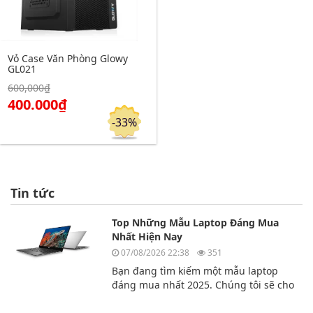
Vỏ Case Văn Phòng Glowy
GL021
Click để xem chi tiết
600,000₫
Đặt hàng
400.000₫
-33%
Tin tức
Top Những Mẫu Laptop Đáng Mua
Nhất Hiện Nay
07/08/2026 22:38
351
Bạn đang tìm kiếm một mẫu laptop
đáng mua nhất 2025. Chúng tôi sẽ cho
bạn biết top 3 chiếc laptop đáng mua
nhất hiện nay.