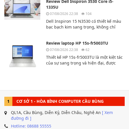
Review Dell Inspiron 3530 Core i5-
nhựa cao cấp.
1335U
07/08/2026 22:38
104
Dell Inspiron 15 N3530 có thiết kế màu
bạc bạch kim sang trọng, không chỉ
mạnh mẽ về mặt kỹ thuật mà còn sang
trọng và lịch lãm. Dù bạn là người
Review laptop HP 15s-fr5003TU
dùng chuyên nghiệp, sinh viên hay
văn phòng thì chiếc laptop này là sự lựa
07/08/2026 22:38
62
chọn hoàn hảo dành cho bạn.
Thiết kế HP 15s-fr5003TU là một kiệt tác
của sự sang trọng và hiện đại, được
thiết kế dành cho người dùng yêu
cầu sự thoải mái và tính di động. Sản
phẩm có vẻ ngoài
tinh tế, với những đường nét mượt mà.
1
CƠ SỞ 1 - HÒA BÌNH COMPUTER CẦU BÙNG
QL1A, Cầu Bùng, Diễn Kỷ, Diễn Châu, Nghệ An
[ Xem
đường đi ]
Hotline: 08688 55555