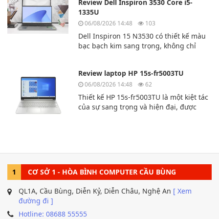
Review Dell Inspiron 3530 Core i5-
nhựa cao cấp.
1335U
06/08/2026 14:48
103
Dell Inspiron 15 N3530 có thiết kế màu
bạc bạch kim sang trọng, không chỉ
mạnh mẽ về mặt kỹ thuật mà còn sang
trọng và lịch lãm. Dù bạn là người
Review laptop HP 15s-fr5003TU
dùng chuyên nghiệp, sinh viên hay
văn phòng thì chiếc laptop này là sự lựa
06/08/2026 14:48
62
chọn hoàn hảo dành cho bạn.
Thiết kế HP 15s-fr5003TU là một kiệt tác
của sự sang trọng và hiện đại, được
thiết kế dành cho người dùng yêu
cầu sự thoải mái và tính di động. Sản
phẩm có vẻ ngoài
tinh tế, với những đường nét mượt mà.
1
CƠ SỞ 1 - HÒA BÌNH COMPUTER CẦU BÙNG
QL1A, Cầu Bùng, Diễn Kỷ, Diễn Châu, Nghệ An
[ Xem
đường đi ]
Hotline: 08688 55555