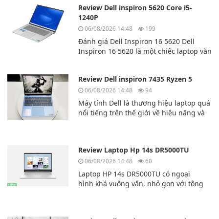
Review Dell inspiron 5620 Core i5-
1240P
06/08/2026 14:48
199
Đánh giá Dell Inspiron 16 5620 Dell
Inspiron 16 5620 là một chiếc laptop văn
phòng tuyệt vời của hãng laptop
Dell. Dell Inspiron 16 5620 có hiệu năng
Review Dell inspiron 7435 Ryzen 5
cao và đa nhiệm mượt mà.
06/08/2026 14:48
94
Máy tính Dell là thương hiệu laptop quá
nổi tiếng trên thế giới về hiệu năng và
độ bền bỉ. Hôm nay chúng ta sẽ cùng
tìm hiểu về mẫu laptp Dell inspiron
7435 Ryzen 5
Review Laptop Hp 14s DR5000TU
06/08/2026 14:48
60
Laptop HP 14s DR5000TU có ngoại
hình khá vuông vắn, nhỏ gọn với tông
màu
bạc, rất thời thượng. Lớp vỏ bên ngoài
của chiếc máy tính này được làm bằng