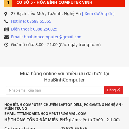
1
CƠ SỞ 5 - HÒA BÌNH COMPUTER VINH
27 Bạch Liêu Mới , Tp.Vinh, Nghệ An
[ Xem đường đi ]
Hotline: 08688 55555
Điện thoại: 0388 250025
Email: hoabinhcomputer@gmail.com
Giờ mở cửa: 8:00 - 21:00 (Các ngày trong tuần)
Mua hàng online với nhiều ưu đãi hơn tại
HoaBinhComputer
Đăng ký
HÒA BÌNH COMPUTER CHUYÊN LAPTOP DELL, PC GAMING NGHỆ AN -
MIỀN TRUNG
EMAIL: TTTMHOABINHCOMPUTER@GMAIL.COM
HỆ THỐNG TỔNG ĐÀI MIỄN PHÍ:
(Làm việc từ 7h00 - 21h00)
Gọi mua hàng
08688 55555