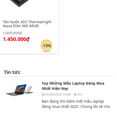
Tản Nước AIO Thermalright
Aqua Elite 360 ARGB
Click để xem chi tiết
1,800,000₫
Đặt hàng
1.450.000₫
-19%
Tin tức
Top Những Mẫu Laptop Đáng Mua
Nhất Hiện Nay
06/08/2026 14:48
351
Bạn đang tìm kiếm một mẫu laptop
đáng mua nhất 2025. Chúng tôi sẽ cho
bạn biết top 3 chiếc laptop đáng mua
nhất hiện nay.