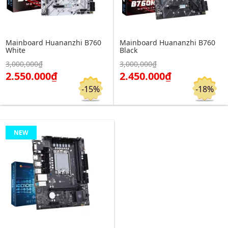
Mainboard Huananzhi B760
Mainboard Huananzhi B760
White
Black
Click để xem chi tiết
Click để xem chi tiết
3,000,000₫
3,000,000₫
Đặt hàng
Đặt hàng
2.550.000₫
2.450.000₫
-15%
-18%
NEW