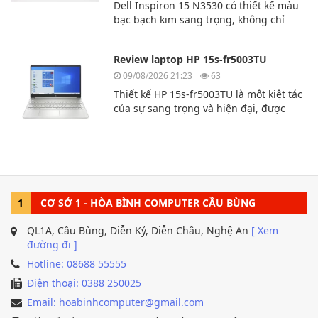
Dell Inspiron 15 N3530 có thiết kế màu
bạc bạch kim sang trọng, không chỉ
mạnh mẽ về mặt kỹ thuật mà còn sang
trọng và lịch lãm. Dù bạn là người
Review laptop HP 15s-fr5003TU
dùng chuyên nghiệp, sinh viên hay
văn phòng thì chiếc laptop này là sự lựa
09/08/2026 21:23
63
chọn hoàn hảo dành cho bạn.
Thiết kế HP 15s-fr5003TU là một kiệt tác
của sự sang trọng và hiện đại, được
thiết kế dành cho người dùng yêu
cầu sự thoải mái và tính di động. Sản
phẩm có vẻ ngoài
tinh tế, với những đường nét mượt mà.
1
CƠ SỞ 1 - HÒA BÌNH COMPUTER CẦU BÙNG
QL1A, Cầu Bùng, Diễn Kỷ, Diễn Châu, Nghệ An
[ Xem
đường đi ]
Hotline: 08688 55555
Điện thoại: 0388 250025
Email: hoabinhcomputer@gmail.com