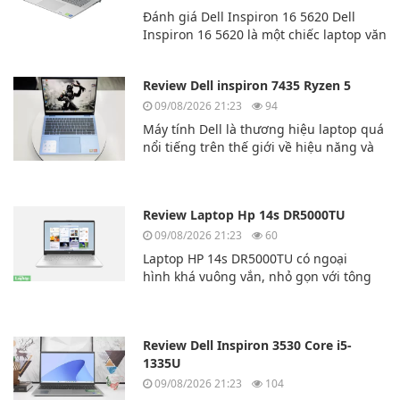
Đánh giá Dell Inspiron 16 5620 Dell
Inspiron 16 5620 là một chiếc laptop văn
phòng tuyệt vời của hãng laptop
Dell. Dell Inspiron 16 5620 có hiệu năng
Review Dell inspiron 7435 Ryzen 5
cao và đa nhiệm mượt mà.
09/08/2026 21:23
94
Máy tính Dell là thương hiệu laptop quá
nổi tiếng trên thế giới về hiệu năng và
độ bền bỉ. Hôm nay chúng ta sẽ cùng
tìm hiểu về mẫu laptp Dell inspiron
7435 Ryzen 5
Review Laptop Hp 14s DR5000TU
09/08/2026 21:23
60
Laptop HP 14s DR5000TU có ngoại
hình khá vuông vắn, nhỏ gọn với tông
màu
bạc, rất thời thượng. Lớp vỏ bên ngoài
của chiếc máy tính này được làm bằng
Review Dell Inspiron 3530 Core i5-
nhựa cao cấp.
1335U
09/08/2026 21:23
104