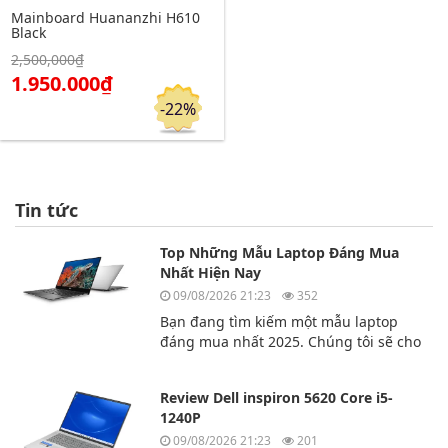
Mainboard Huananzhi H610
Black
Click để xem chi tiết
2,500,000₫
Đặt hàng
1.950.000₫
-22%
Tin tức
Top Những Mẫu Laptop Đáng Mua
Nhất Hiện Nay
09/08/2026 21:23
352
Bạn đang tìm kiếm một mẫu laptop
đáng mua nhất 2025. Chúng tôi sẽ cho
bạn biết top 3 chiếc laptop đáng mua
nhất hiện nay.
Review Dell inspiron 5620 Core i5-
1240P
09/08/2026 21:23
201