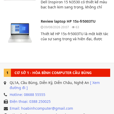
Dell Inspiron 15 N3530 có thiết kế màu
bạc bạch kim sang trọng, không chỉ
mạnh mẽ về mặt kỹ thuật mà còn sang
trọng và lịch lãm. Dù bạn là người
Review laptop HP 15s-fr5003TU
dùng chuyên nghiệp, sinh viên hay
văn phòng thì chiếc laptop này là sự lựa
09/08/2026 20:07
63
chọn hoàn hảo dành cho bạn.
Thiết kế HP 15s-fr5003TU là một kiệt tác
của sự sang trọng và hiện đại, được
thiết kế dành cho người dùng yêu
cầu sự thoải mái và tính di động. Sản
phẩm có vẻ ngoài
tinh tế, với những đường nét mượt mà.
1
CƠ SỞ 1 - HÒA BÌNH COMPUTER CẦU BÙNG
QL1A, Cầu Bùng, Diễn Kỷ, Diễn Châu, Nghệ An
[ Xem
đường đi ]
Hotline: 08688 55555
Điện thoại: 0388 250025
Email: hoabinhcomputer@gmail.com