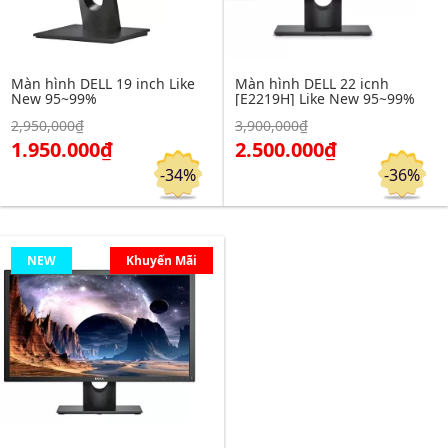
Màn hình DELL 19 inch Like
Màn hình DELL 22 icnh
New 95~99%
[E2219H] Like New 95~99%
Click để xem chi tiết
Click để xem chi tiết
2,950,000₫
3,900,000₫
Đặt hàng
Đặt hàng
1.950.000₫
2.500.000₫
-34%
-36%
NEW
Khuyến Mãi