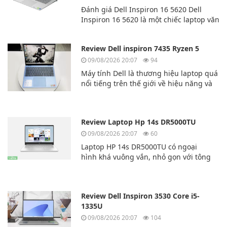
Đánh giá Dell Inspiron 16 5620 Dell
Inspiron 16 5620 là một chiếc laptop văn
phòng tuyệt vời của hãng laptop
Dell. Dell Inspiron 16 5620 có hiệu năng
Review Dell inspiron 7435 Ryzen 5
cao và đa nhiệm mượt mà.
09/08/2026 20:07
94
Máy tính Dell là thương hiệu laptop quá
nổi tiếng trên thế giới về hiệu năng và
độ bền bỉ. Hôm nay chúng ta sẽ cùng
tìm hiểu về mẫu laptp Dell inspiron
7435 Ryzen 5
Review Laptop Hp 14s DR5000TU
09/08/2026 20:07
60
Laptop HP 14s DR5000TU có ngoại
hình khá vuông vắn, nhỏ gọn với tông
màu
bạc, rất thời thượng. Lớp vỏ bên ngoài
của chiếc máy tính này được làm bằng
Review Dell Inspiron 3530 Core i5-
nhựa cao cấp.
1335U
09/08/2026 20:07
104