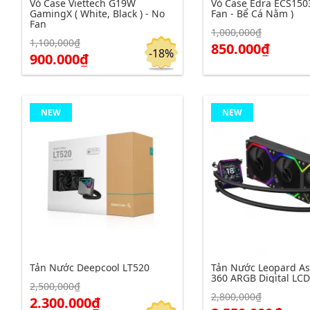
Vỏ Case Viettech G19W
Vỏ Case Edra ECS150
GamingX ( White, Black ) - No
Fan - Bể Cá Nằm )
Fan
1,000,000₫
1,100,000₫
Click để xem chi tiết
Click để xem chi tiết
Đặt hàng
850.000₫
-18%
900.000₫
NEW
NEW
Tản Nước Deepcool LT520
Tản Nước Leopard Ast
360 ARGB Digital LCD
2,500,000₫
2,800,000₫
2.300.000₫
Click để xem chi tiết
Click để xem chi tiết
Đặt hàng