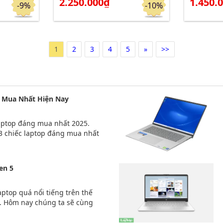
2.250.000₫
1.450.
-9%
-10%
1
2
3
4
5
»
>>
 Mua Nhất Hiện Nay
aptop đáng mua nhất 2025.
 3 chiếc laptop đáng mua nhất
en 5
aptop quá nổi tiếng trên thế
ỉ. Hôm nay chúng ta sẽ cùng
spiron 7435 Ryzen 5