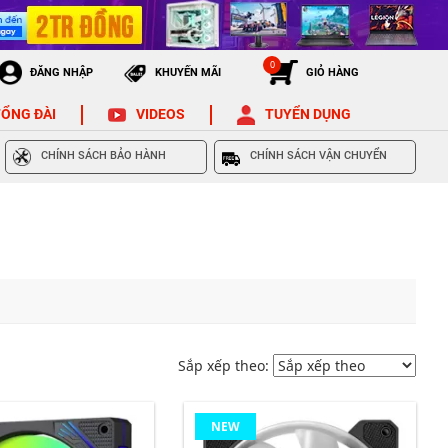
0
ĐĂNG NHẬP
KHUYẾN MÃI
GIỎ HÀNG
ỔNG ĐÀI
VIDEOS
TUYỂN DỤNG
CHÍNH SÁCH BẢO HÀNH
CHÍNH SÁCH VẬN CHUYỂN
Sắp xếp theo:
NEW