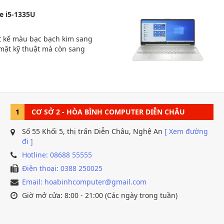
e i5-1335U
ết kế màu bạc bạch kim sang
mặt kỹ thuật mà còn sang
người dùng chuyên nghiệp, sinh
aptop này là sự lựa chọn hoàn
1
CƠ SỞ 2 - HÒA BÌNH COMPUTER DIỄN CHÂU
Số 55 Khối 5, thị trấn Diễn Châu, Nghệ An
[ Xem đường
đi ]
Hotline: 08688 55555
Điện thoại: 0388 250025
Email: hoabinhcomputer@gmail.com
Giờ mở cửa: 8:00 - 21:00 (Các ngày trong tuần)