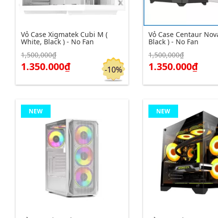
Vỏ Case Xigmatek Cubi M (
Vỏ Case Centaur Nova
White, Black ) - No Fan
Black ) - No Fan
1,500,000₫
1,500,000₫
Click để xem chi tiết
Click để xem chi tiết
Đặt hàng
1.350.000₫
1.350.000₫
-10%
NEW
NEW