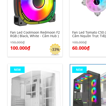
Fan Led Coolmoon Redmoon F2
Fan Led Tomato C50 (
RGB ( Black, White - Cắm Hub )
Cắm Nguồn Trực Tiếp
150,000₫
100,000₫
Click để xem chi tiết
Click để xem chi tiết
Đặt hàng
100.000₫
60.000₫
-33%
NEW
NEW