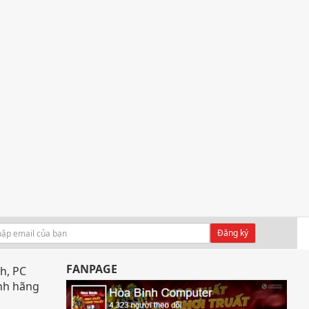
Đăng ký
FANPAGE
h, PC
ính hãng