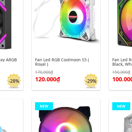
axy ARGB
Fan Led RGB Coolmoon S5 (
Fan Led R
Royal )
Black, Wh
170,000₫
150,000₫
Click để xem chi tiết
Click để xe
Đặt hàng
Đặt hàng
120.000₫
100.00
-28%
-29%
NEW
NEW