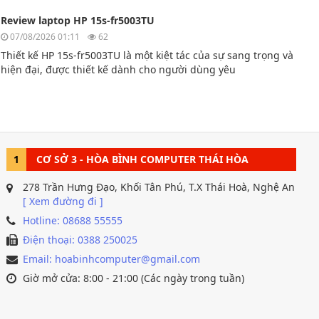
Review laptop HP 15s-fr5003TU
07/08/2026 01:11
62
Thiết kế HP 15s-fr5003TU là một kiệt tác của sự sang trọng và
hiện đại, được thiết kế dành cho người dùng yêu
cầu sự thoải mái và tính di động. Sản phẩm có vẻ ngoài
tinh tế, với những đường nét mượt mà.
1
CƠ SỞ 3 - HÒA BÌNH COMPUTER THÁI HÒA
278 Trần Hưng Đạo, Khối Tân Phú, T.X Thái Hoà, Nghệ An
[ Xem đường đi ]
Hotline: 08688 55555
Điện thoại: 0388 250025
Email: hoabinhcomputer@gmail.com
Giờ mở cửa: 8:00 - 21:00 (Các ngày trong tuần)