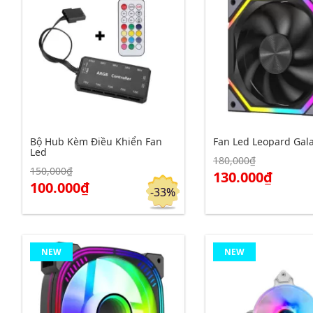
Bộ Hub Kèm Điều Khiển Fan
Fan Led Leopard Gal
Led
180,000₫
150,000₫
130.000₫
Click để xem chi tiết
Click để xem chi tiết
Đặt hàng
100.000₫
-33%
NEW
NEW