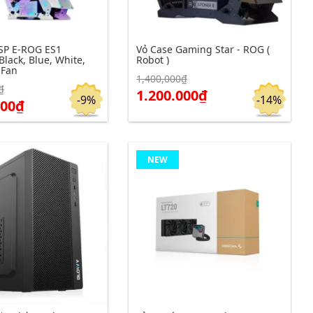
SP E-ROG ES1
Vỏ Case Gaming Star - ROG (
Black, Blue, White,
Robot )
 Fan
1,400,000₫
₫
m chi tiết
Click để xem chi tiết
Đặt hàng
Đặt hàng
1.200.000₫
-9%
-14%
000₫
NEW