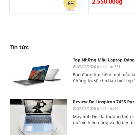
2.550.000₫
-8%
Tin tức
Top Những Mẫu Laptop Đáng
07/08/2026 01:11
351
Bạn đang tìm kiếm một mẫu l
Chúng tôi sẽ cho bạn biết top
hiện nay.
Review Dell inspiron 7435 Ryz
07/08/2026 01:11
94
Máy tính Dell là thương hiệu l
giới về hiệu năng và độ bền b
tìm hiểu về mẫu laptp Dell in