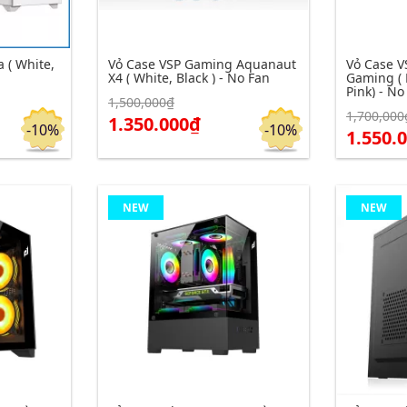
 ( White,
Vỏ Case VSP Gaming Aquanaut
Vỏ Case V
X4 ( White, Black ) - No Fan
Gaming ( 
Pink) - No
1,500,000₫
1,700,000
Click để xem chi tiết
Click để xe
Đặt hàng
Đặt hàng
1.350.000₫
-10%
-10%
1.550.
NEW
NEW