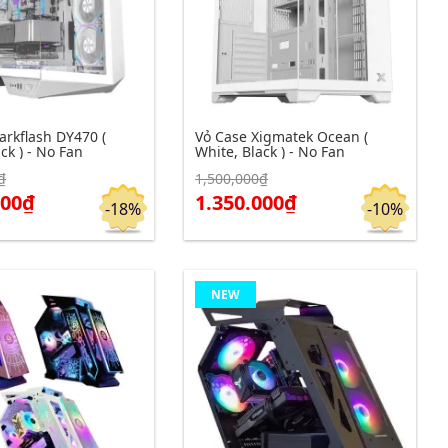
arkflash DY470 (
Vỏ Case Xigmatek Ocean (
ck ) - No Fan
White, Black ) - No Fan
₫
1,500,000₫
m chi tiết
Click để xem chi tiết
Đặt hàng
Đặt hàng
000₫
1.350.000₫
-18%
-10%
NEW