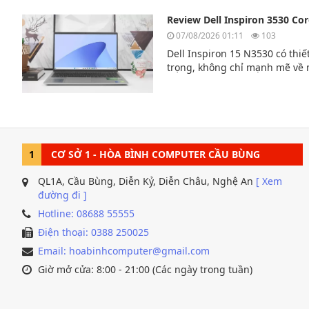
Review Dell Inspiron 3530 Cor
07/08/2026 01:11
103
Dell Inspiron 15 N3530 có thi
trọng, không chỉ mạnh mẽ về 
trọng và lịch lãm. Dù bạn là 
viên hay văn phòng thì chiếc l
hảo dành cho bạn.
1
CƠ SỞ 1 - HÒA BÌNH COMPUTER CẦU BÙNG
QL1A, Cầu Bùng, Diễn Kỷ, Diễn Châu, Nghệ An
[ Xem
đường đi ]
Hotline: 08688 55555
Điện thoại: 0388 250025
Email: hoabinhcomputer@gmail.com
Giờ mở cửa: 8:00 - 21:00 (Các ngày trong tuần)