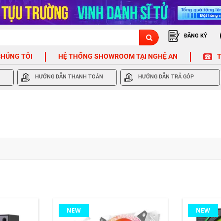
ĐĂNG KÝ
CHÚNG TÔI
HỆ THỐNG SHOWROOM TẠI NGHỆ AN
T
HƯỚNG DẪN THANH TOÁN
HƯỚNG DẪN TRẢ GÓP
NEW
NEW