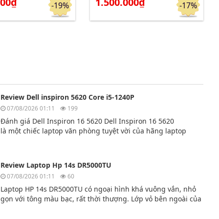
000₫
1.500.000₫
-19%
-17%
Review Dell inspiron 5620 Core i5-1240P
07/08/2026 01:11
199
Đánh giá Dell Inspiron 16 5620 Dell Inspiron 16 5620
là một chiếc laptop văn phòng tuyệt vời của hãng laptop
Dell. Dell Inspiron 16 5620 có hiệu năng cao và đa nhiệm
mượt mà.
Review Laptop Hp 14s DR5000TU
07/08/2026 01:11
60
Laptop HP 14s DR5000TU có ngoại hình khá vuông vắn, nhỏ
gọn với tông màu bạc, rất thời thượng. Lớp vỏ bên ngoài của
chiếc máy tính này được làm bằng nhựa cao cấp.