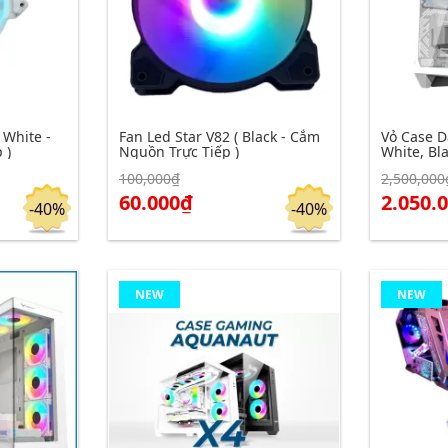
 White -
Fan Led Star V82 ( Black - Cắm
Vỏ Case D
 )
Nguồn Trực Tiếp )
White, Bla
100,000₫
2,500,000
Click để xem chi tiết
Click để xe
Đặt hàng
Đặt hàng
60.000₫
2.050.
-40%
-40%
NEW
NEW