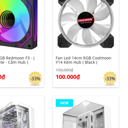
GB Redmoon F3 - (
Fan Led 14cm RGB Coolmoon
ite - Cắm Hub )
Y14 Kèm Hub ( Black )
150,000₫
m chi tiết
Click để xem chi tiết
Đặt hàng
Đặt hàng
0₫
100.000₫
-33%
-33%
NEW