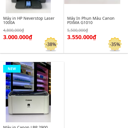
Máy in HP Neverstop Laser
Máy In Phun Màu Canon
1000A
PIXMA G1010
Click để xem chi tiết
Click để xem chi tiết
4,800,000₫
5,500,000₫
Đặt hàng
Đặt hàng
3.000.000₫
3.550.000₫
-38%
-35%
NEW
Máy in Canon LBP 2900