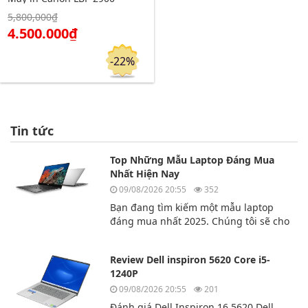
5,800,000₫
Click để xem chi tiết
4.500.000₫
Đặt hàng
-22%
Tin tức
Top Những Mẫu Laptop Đáng Mua
Nhất Hiện Nay
09/08/2026 20:55
352
Bạn đang tìm kiếm một mẫu laptop
đáng mua nhất 2025. Chúng tôi sẽ cho
bạn biết top 3 chiếc laptop đáng mua
nhất hiện nay.
Review Dell inspiron 5620 Core i5-
1240P
09/08/2026 20:55
201
Đánh giá Dell Inspiron 16 5620 Dell