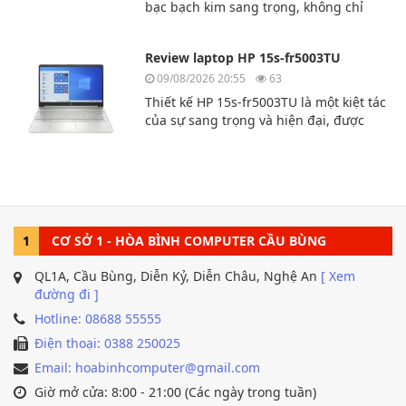
bạc bạch kim sang trọng, không chỉ
mạnh mẽ về mặt kỹ thuật mà còn sang
trọng và lịch lãm. Dù bạn là người
Review laptop HP 15s-fr5003TU
dùng chuyên nghiệp, sinh viên hay
văn phòng thì chiếc laptop này là sự lựa
09/08/2026 20:55
63
chọn hoàn hảo dành cho bạn.
Thiết kế HP 15s-fr5003TU là một kiệt tác
của sự sang trọng và hiện đại, được
thiết kế dành cho người dùng yêu
cầu sự thoải mái và tính di động. Sản
phẩm có vẻ ngoài
tinh tế, với những đường nét mượt mà.
1
CƠ SỞ 1 - HÒA BÌNH COMPUTER CẦU BÙNG
QL1A, Cầu Bùng, Diễn Kỷ, Diễn Châu, Nghệ An
[ Xem
đường đi ]
Hotline: 08688 55555
Điện thoại: 0388 250025
Email: hoabinhcomputer@gmail.com
Giờ mở cửa: 8:00 - 21:00 (Các ngày trong tuần)