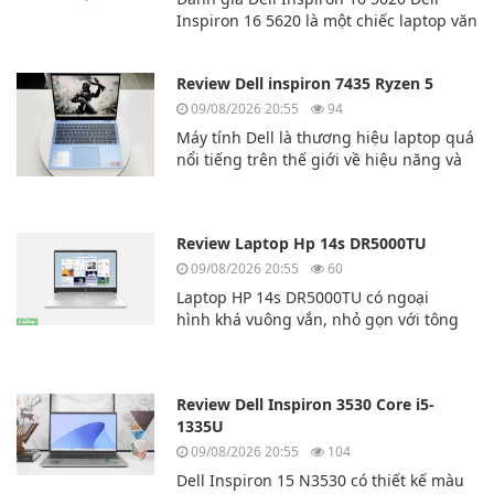
Inspiron 16 5620 là một chiếc laptop văn
phòng tuyệt vời của hãng laptop
Dell. Dell Inspiron 16 5620 có hiệu năng
Review Dell inspiron 7435 Ryzen 5
cao và đa nhiệm mượt mà.
09/08/2026 20:55
94
Máy tính Dell là thương hiệu laptop quá
nổi tiếng trên thế giới về hiệu năng và
độ bền bỉ. Hôm nay chúng ta sẽ cùng
tìm hiểu về mẫu laptp Dell inspiron
7435 Ryzen 5
Review Laptop Hp 14s DR5000TU
09/08/2026 20:55
60
Laptop HP 14s DR5000TU có ngoại
hình khá vuông vắn, nhỏ gọn với tông
màu
bạc, rất thời thượng. Lớp vỏ bên ngoài
của chiếc máy tính này được làm bằng
Review Dell Inspiron 3530 Core i5-
nhựa cao cấp.
1335U
09/08/2026 20:55
104
Dell Inspiron 15 N3530 có thiết kế màu