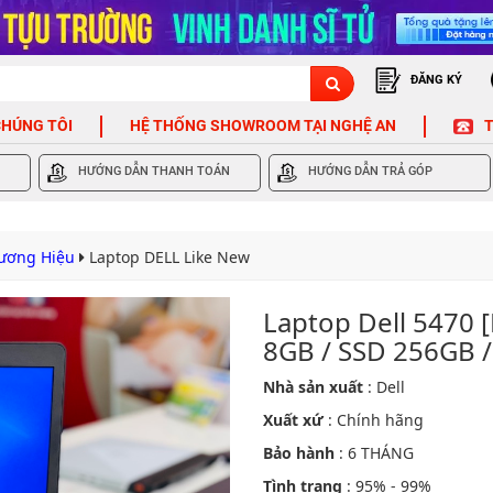
ĐĂNG KÝ
CHÚNG TÔI
HỆ THỐNG SHOWROOM TẠI NGHỆ AN
T
HƯỚNG DẪN THANH TOÁN
HƯỚNG DẪN TRẢ GÓP
hương Hiệu
Laptop DELL Like New
Laptop Dell 5470 
8GB / SSD 256GB /
Nhà sản xuất
: Dell
Xuất xứ
: Chính hãng
Bảo hành
: 6 THÁNG
Tình trạng
: 95% - 99%