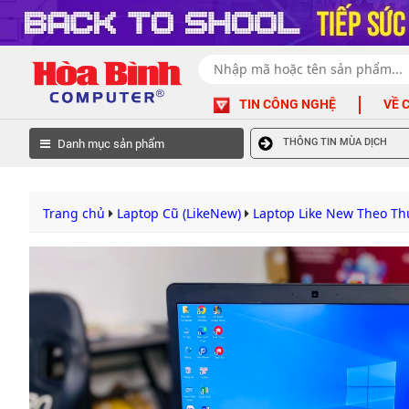
TIN CÔNG NGHỆ
VỀ 
Danh mục sản phẩm
THÔNG TIN MÙA DỊCH
Trang chủ
Laptop Cũ (LikeNew)
Laptop Like New Theo T