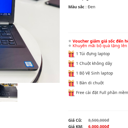
Màu sắc
: Đen
⭐
Voucher giảm giá sốc đến 
⭐
Khuyến mãi bộ quà tặng lên
1 Túi đựng laptop
1 Chuột không dây
1 Bộ Vệ Sinh laptop
1 Bàn di chuột
Free cài đặt Full phần mề
Giá Cũ:
8,500,000đ
Giá KM:
6,000,000đ