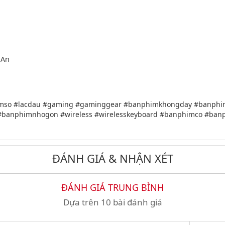
ệ An
mso #lacdau #gaming #gaminggear #banphimkhongday #banphi
#banphimnhogon #wireless #wirelesskeyboard #banphimco #b
ĐÁNH GIÁ & NHẬN XÉT
ĐÁNH GIÁ TRUNG BÌNH
Dựa trên 10 bài đánh giá