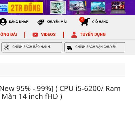
0
ĐĂNG NHẬP
KHUYẾN MÃI
GIỎ HÀNG
ỔNG ĐÀI
VIDEOS
TUYỂN DỤNG
CHÍNH SÁCH BẢO HÀNH
CHÍNH SÁCH VẬN CHUYỂN
[New 95% - 99%] ( CPU i5-6200/ Ram
 Màn 14 inch fHD )