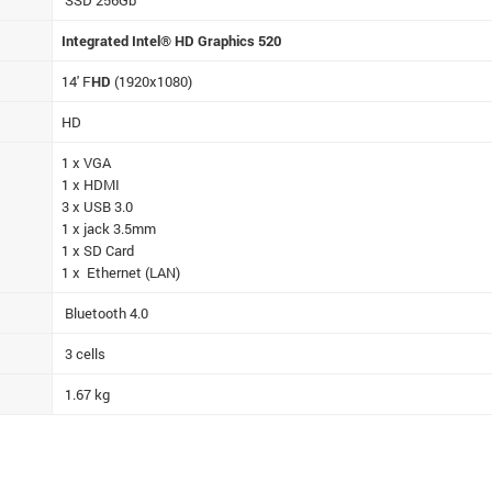
SSD 256Gb
Integrated Intel® HD Graphics 520
14' F
HD
(1920x1080)
HD
1 x VGA
1 x HDMI
3 x USB 3.0
1 x jack 3.5mm
1 x SD Card
1 x Ethernet (LAN)
Bluetooth 4.0
3 cells
1.67 kg