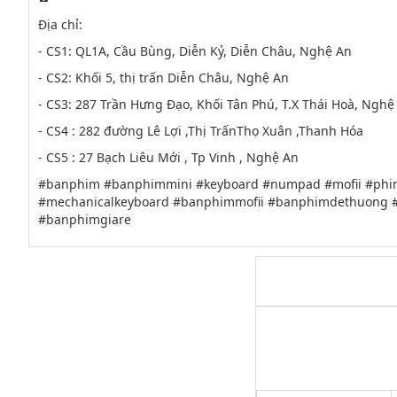
Địa chỉ:
- CS1: QL1A, Cầu Bùng, Diễn Kỷ, Diễn Châu, Nghệ An
- CS2: Khối 5, thị trấn Diễn Châu, Nghệ An
- CS3: 287 Trần Hưng Đạo, Khối Tân Phú, T.X Thái Hoà, Ngh
- CS4 : 282 đường Lê Lợi ,Thị TrấnThọ Xuân ,Thanh Hóa
- CS5 : 27 Bạch Liêu Mới , Tp Vinh , Nghệ An
#banphim #banphimmini #keyboard #numpad #mofii #phi
#mechanicalkeyboard #banphimmofii #banphimdethuong 
#banphimgiare