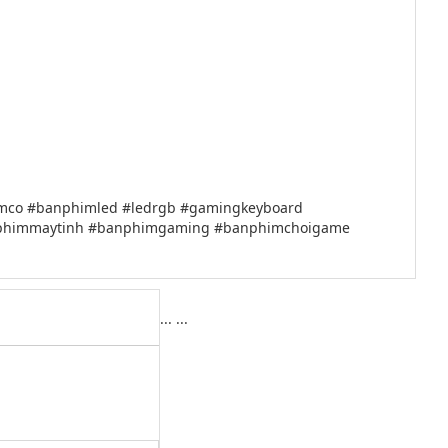
mco #banphimled #ledrgb #gamingkeyboard
anphimmaytinh #banphimgaming #banphimchoigame
...
...