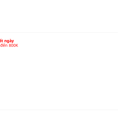
hết ngày
 đến 800K
m