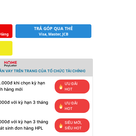
TRẢ GÓP QUA THẺ
 Hàng
Visa, Master, JCB
ẢN VAY TRÊN TRANG CỦA TỔ CHỨC TÀI CHÍNH)
0.000đ khi chọn kỳ hạn
ƯU ĐÃI
ch hàng mới
HOT
000đ với kỳ hạn 3 tháng
ƯU ĐÃI
HOT
000đ với kỳ hạn 3 tháng
SIÊU MỚI,
át sinh đơn hàng HPL
SIÊU HOT