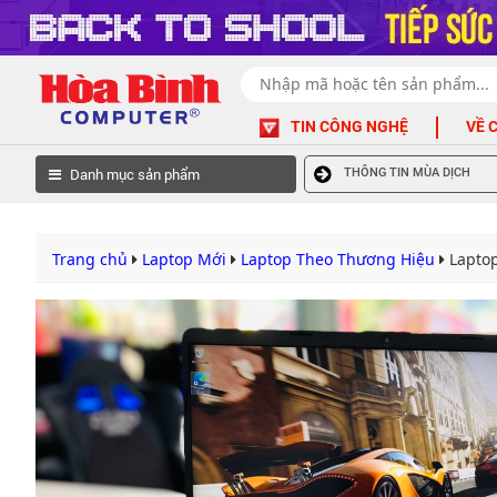
TIN CÔNG NGHỆ
VỀ 
Danh mục sản phẩm
THÔNG TIN MÙA DỊCH
Trang chủ
Laptop Mới
Laptop Theo Thương Hiệu
Lapto