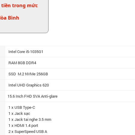
 tiền trong mức
Hòa Bình
Intel Core i5-1035G1
RAM 8GB DDR4
SSD M.2 NVMe 256GB
Intel UHD Graphics 620
15.6 Inch FHD SVA Anti-glare
1 x USB Type-C
1 x Jack sạc
1 x Jack tai nghe 3.5 mm
1 x HDMI 1.4 port
2 x SuperSpeed USB A