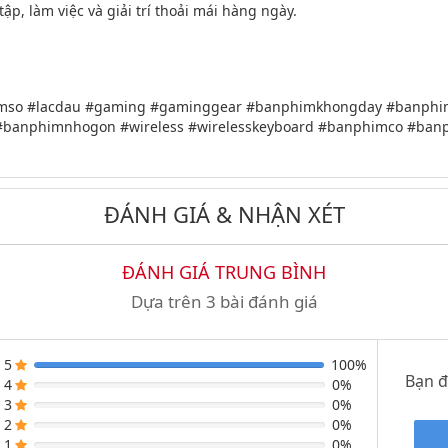
p, làm việc và giải trí thoải mái hàng ngày.
mso #lacdau #gaming #gaminggear #banphimkhongday #banphi
#banphimnhogon #wireless #wirelesskeyboard #banphimco #b
ĐÁNH GIÁ & NHẬN XÉT
ĐÁNH GIÁ TRUNG BÌNH
Dựa trên 3 bài đánh giá
5
100%
Bạn 
4
0%
3
0%
2
0%
1
0%