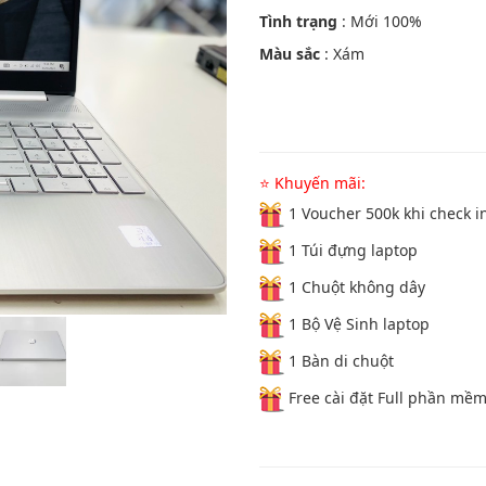
Tình trạng
: Mới 100%
Màu sắc
: Xám
⭐ Khuyến mãi:
1 Voucher 500k khi check i
1 Túi đựng laptop
1 Chuột không dây
1 Bộ Vệ Sinh laptop
1 Bàn di chuột
Free cài đặt Full phần mề