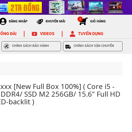
0
ĐĂNG NHẬP
KHUYẾN MÃI
GIỎ HÀNG
ỔNG ĐÀI
VIDEOS
TUYỂN DỤNG
CHÍNH SÁCH BẢO HÀNH
CHÍNH SÁCH VẬN CHUYỂN
xx [New Full Box 100%] ( Core i5 -
DDR4/ SSD M2 256GB/ 15.6" Full HD
D-backlit )