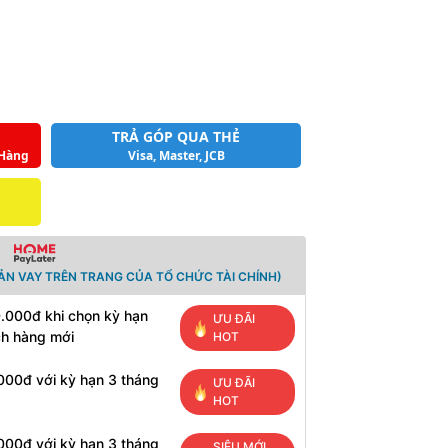
TRẢ GÓP QUA THẺ
 Hàng
Visa, Master, JCB
ẢN VAY TRÊN TRANG CỦA TỔ CHỨC TÀI CHÍNH)
0.000đ khi chọn kỳ hạn
ƯU ĐÃI
ch hàng mới
HOT
000đ với kỳ hạn 3 tháng
ƯU ĐÃI
HOT
000đ với kỳ hạn 3 tháng
SIÊU MỚI,