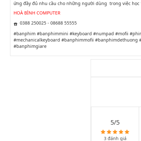
ứng đầy đủ nhu cầu cho những người dùng trong việc học tậ
HOÀ BÌNH COMPUTER
0388 250025 - 08688 55555
#banphim #banphimmini #keyboard #numpad #mofii #phi
#mechanicalkeyboard #banphimmofii #banphimdethuong 
#banphimgiare
5/5
3 đánh giá