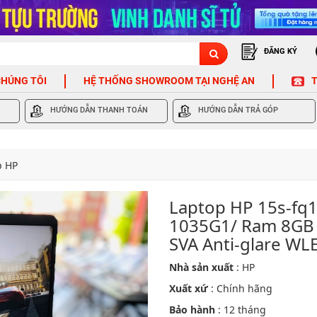
ĐĂNG KÝ
CHÚNG TÔI
HỆ THỐNG SHOWROOM TẠI NGHỆ AN
T
HƯỚNG DẪN THANH TOÁN
HƯỚNG DẪN TRẢ GÓP
p HP
Laptop HP 15s-fq1x
1035G1/ Ram 8GB 
SVA Anti-glare WLE
Nhà sản xuất
: HP
Xuất xứ
: Chính hãng
Bảo hành
: 12 tháng