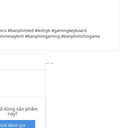
mco #banphimled #ledrgb #gamingkeyboard
anphimmaytinh #banphimgaming #banphimchoigame
...
...
đã dùng sản phẩm
này?
Gửi đánh giá