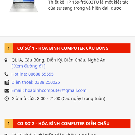
chọn hoàn hảo dành cho bạn.
Thiết kế HP 15s-fr5003TU là một kiệt tác
của sự sang trọng và hiện đại, được
thiết kế dành cho người dùng yêu
cầu sự thoải mái và tính di động. Sản
phẩm có vẻ ngoài
tinh tế, với những đường nét mượt mà.
1
CƠ SỞ 1 - HÒA BÌNH COMPUTER CẦU BÙNG
QL1A, Cầu Bùng, Diễn Kỷ, Diễn Châu, Nghệ An
[ Xem đường đi ]
Hotline: 08688 55555
Điện thoại: 0388 250025
Email: hoabinhcomputer@gmail.com
Giờ mở cửa: 8:00 - 21:00 (Các ngày trong tuần)
1
CƠ SỞ 2 - HÒA BÌNH COMPUTER DIỄN CHÂU