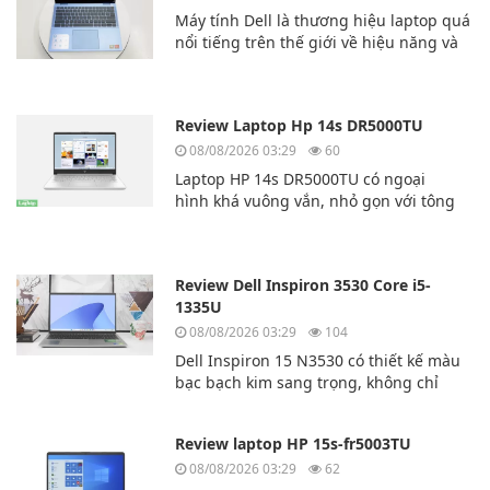
Máy tính Dell là thương hiệu laptop quá
nổi tiếng trên thế giới về hiệu năng và
độ bền bỉ. Hôm nay chúng ta sẽ cùng
tìm hiểu về mẫu laptp Dell inspiron
7435 Ryzen 5
Review Laptop Hp 14s DR5000TU
08/08/2026 03:29
60
Laptop HP 14s DR5000TU có ngoại
hình khá vuông vắn, nhỏ gọn với tông
màu
bạc, rất thời thượng. Lớp vỏ bên ngoài
của chiếc máy tính này được làm bằng
Review Dell Inspiron 3530 Core i5-
nhựa cao cấp.
1335U
08/08/2026 03:29
104
Dell Inspiron 15 N3530 có thiết kế màu
bạc bạch kim sang trọng, không chỉ
mạnh mẽ về mặt kỹ thuật mà còn sang
trọng và lịch lãm. Dù bạn là người
Review laptop HP 15s-fr5003TU
dùng chuyên nghiệp, sinh viên hay
văn phòng thì chiếc laptop này là sự lựa
08/08/2026 03:29
62