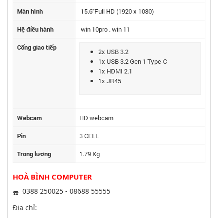
Màn hình
15.6"Full HD (1920 x 1080)
Hệ điều hành
win 10pro . win 11
Cổng giao tiếp
2x USB 3.2
1x USB 3.2 Gen 1 Type-C
1x HDMI 2.1
1x JR45
Webcam
HD webcam
Pin
3 CELL
Trọng lượng
1.79 Kg
HOÀ BÌNH COMPUTER
0388 250025 - 08688 55555
Địa chỉ: