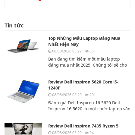
Tin tức
Top Những Mẫu Laptop Đáng Mua
Nhất Hiện Nay
08/08/2026 03:29
351
Bạn đang tìm kiếm một mẫu laptop
đáng mua nhất 2025. Chúng tôi sẽ cho
bạn biết top 3 chiếc laptop đáng mua
nhất hiện nay.
Review Dell inspiron 5620 Core i5-
1240P
08/08/2026 03:29
201
Đánh giá Dell Inspiron 16 5620 Dell
Inspiron 16 5620 là một chiếc laptop văn
phòng tuyệt vời của hãng laptop
Dell. Dell Inspiron 16 5620 có hiệu năng
Review Dell inspiron 7435 Ryzen 5
cao và đa nhiệm mượt mà.
08/08/2026 03:29
94