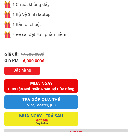
1 Chuột không dây
1 Bộ Vệ Sinh laptop
1 Bàn di chuột
Free cài đặt Full phần mềm
Giá Cũ:
17,500,000đ
Giá KM:
16,000,000đ
Đặt hàng
MUA NGAY
Giao Tận Nơi Hoặc Nhận Tại Cửa Hàng
TRẢ GÓP QUA THẺ
Visa, Master, JCB
MUA NGAY - TRẢ SAU