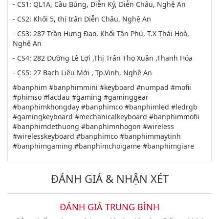
- CS1: QL1A, Cầu Bùng, Diễn Kỷ, Diễn Châu, Nghệ An
- CS2: Khối 5, thị trấn Diễn Châu, Nghệ An
- CS3: 287 Trần Hưng Đạo, Khối Tân Phú, T.X Thái Hoà,
Nghệ An
- CS4: 282 Đường Lê Lợi ,Thị Trấn Thọ Xuân ,Thanh Hóa
- CS5: 27 Bạch Liêu Mới , Tp.Vinh, Nghệ An
#banphim #banphimmini #keyboard #numpad #mofii
#phimso #lacdau #gaming #gaminggear
#banphimkhongday #banphimco #banphimled #ledrgb
#gamingkeyboard #mechanicalkeyboard #banphimmofii
#banphimdethuong #banphimnhogon #wireless
#wirelesskeyboard #banphimco #banphimmaytinh
#banphimgaming #banphimchoigame #banphimgiare
ĐÁNH GIÁ & NHẬN XÉT
ĐÁNH GIÁ TRUNG BÌNH