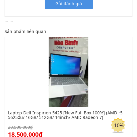
Gửi đánh giá
...
...
Sản phẩm liên quan
Laptop Dell Inspirion 5425 [New Full Box 100%] (AMD r5
56250u/ 16GB/ 512GB/ 14inch/ AMD Radeon 7)
-10%
20,500,000₫
18.500.000₫